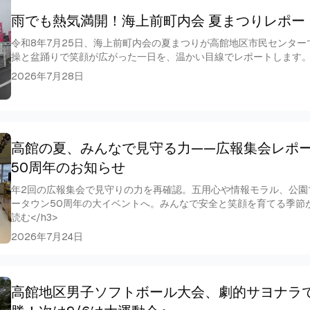
雨でも熱気満開！海上前町内会 夏まつりレポー
令和8年7月25日、海上前町内会の夏まつりが高館地区市民センタ
操と盆踊りで笑顔が広がった一日を、温かい目線でレポートします。<h
2026年7月28日
高館の夏、みんなで見守る力——広報集会レポ
50周年のお知らせ
年2回の広報集会で見守りの力を再確認。五用心や情報モラル、公園
ータウン50周年の大イベントへ。みんなで安全と笑顔を育てる季節が
読む</h3>
2026年7月24日
高館地区男子ソフトボール大会、劇的サヨナラ