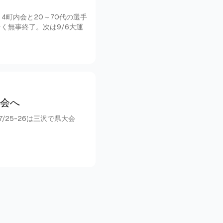
4町内会と20～70代の選手
く無事終了。次は9/6大運
大会へ
25-26は三沢で県大会