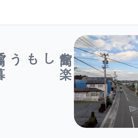
館で
暮
しもう
高館を
楽