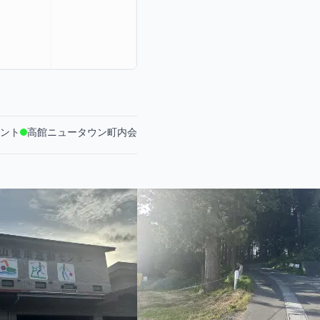
ント
高館ニュータウン町内会