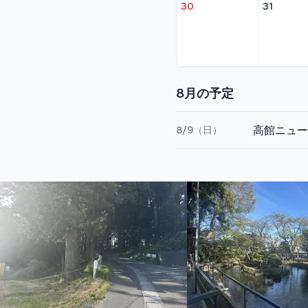
30
31
8
月の予定
高館ニュー
8/9（日）