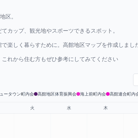
館地区。
だてカップ、観光地やスポーツできるスポット。
館で楽しく暮らすために。高館地区マップを作成しまし
、これから住む方もぜひ参考にしてみてください
ュータウン町内会
高館地区体育振興会
海上前町内会
高館連合町内
火
水
木