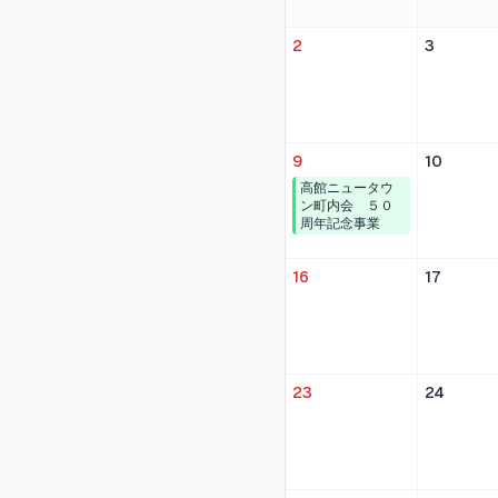
2
3
9
10
高館ニュータウ
ン町内会 ５０
周年記念事業
16
17
23
24