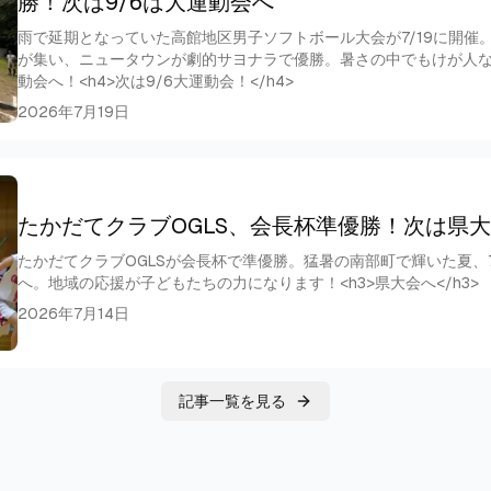
勝！次は9/6は大運動会へ
雨で延期となっていた高館地区男子ソフトボール大会が7/19に開催。
が集い、ニュータウンが劇的サヨナラで優勝。暑さの中でもけが人な
動会へ！<h4>次は9/6大運動会！</h4>
2026年7月19日
たかだてクラブOGLS、会長杯準優勝！次は県
たかだてクラブOGLSが会長杯で準優勝。猛暑の南部町で輝いた夏、7/
へ。地域の応援が子どもたちの力になります！<h3>県大会へ</h3>
2026年7月14日
記事一覧を見る