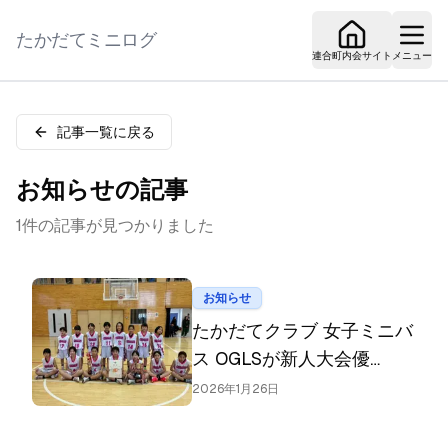
たかだてミニログ
連合町内会サイト
メニュー
記事一覧に戻る
お知らせ
の記事
1
件の記事が見つかりました
お知らせ
たかだてクラブ 女子ミニバ
ス OGLSが新人大会優
勝！“おがる”力で地域に元
2026年1月26日
気を